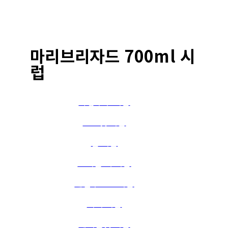
시럽 전 종류
마리브리자드 700ml 시
럽
사탕수수 시럽
코코넛 시럽
검 시럽
트리플 섹 시럽
패션푸르츠 시럽
피치 시럽
헤이즐넛 시럽