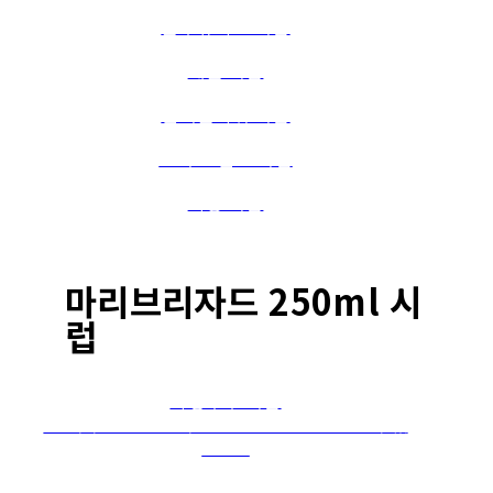
블루큐라소 시럽
레몬 시럽
엘더플라워 시럽
모히또 민트 시럽
자몽 시럽
마리브리자드 250ml 시
럽
사탕수수 시럽
사탕수수 그대로의 순수함으로 깔끔한 단맛을 느낄 수 있
는 시럽
바닐라 시럽