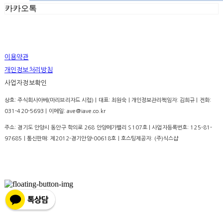
카카오톡
이용약관
개인정보처리방침
사업자정보확인
상호: 주식회사아베(마리브리자드 시럽) | 대표: 최원숙 | 개인정보관리책임자: 김희규 | 전화:
031-420-5693 | 이메일: ave@iave.co.kr
주소: 경기도 안양시 동안구 학의로 268 안양메가밸리 S107호 | 사업자등록번호:
125-81-
97685
| 통신판매:
제2012-경기안양-00618호
| 호스팅제공자: (주)식스샵