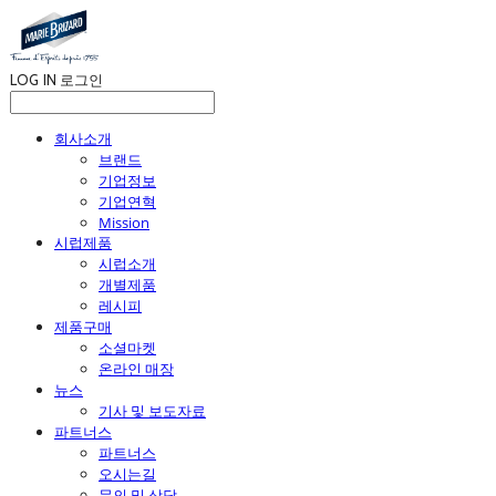
LOG IN
로그인
회사소개
브랜드
기업정보
기업연혁
Mission
시럽제품
시럽소개
개별제품
레시피
제품구매
소셜마켓
온라인 매장
뉴스
기사 및 보도자료
파트너스
파트너스
오시는길
문의 및 상담