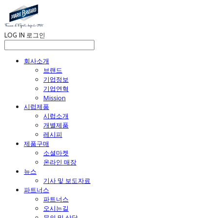
LOG IN
로그인
회사소개
브랜드
기업정보
기업연혁
Mission
시럽제품
시럽소개
개별제품
레시피
제품구매
소셜마켓
온라인 매장
뉴스
기사 및 보도자료
파트너스
파트너스
오시는길
문의 및 상담