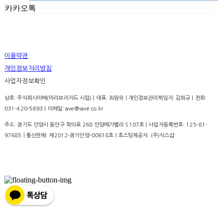
카카오톡
이용약관
개인정보처리방침
사업자정보확인
상호: 주식회사아베(마리브리자드 시럽) | 대표: 최원숙 | 개인정보관리책임자: 김희규 | 전화:
031-420-5693 | 이메일: ave@iave.co.kr
주소: 경기도 안양시 동안구 학의로 268 안양메가밸리 S107호 | 사업자등록번호:
125-81-
97685
| 통신판매:
제2012-경기안양-00618호
| 호스팅제공자: (주)식스샵