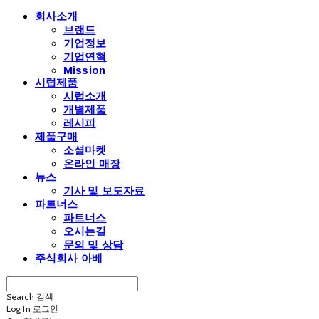
회사소개
브랜드
기업정보
기업연혁
Mission
시럽제품
시럽소개
개별제품
레시피
제품구매
소셜마켓
온라인 매장
뉴스
기사 및 보도자료
파트너스
파트너스
오시는길
문의 및 상담
주식회사 아베
Search
검색
Log In
로그인