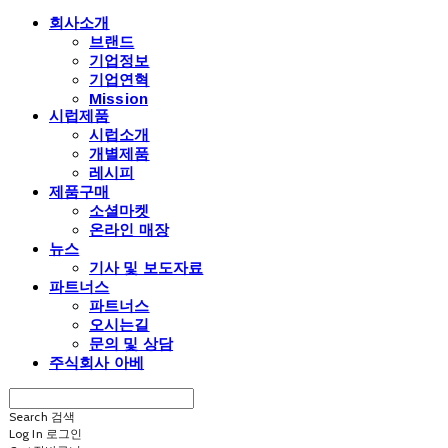
회사소개
브랜드
기업정보
기업연혁
Mission
시럽제품
시럽소개
개별제품
레시피
제품구매
소셜마켓
온라인 매장
뉴스
기사 및 보도자료
파트너스
파트너스
오시는길
문의 및 상담
주식회사 아베
Search
검색
Log In
로그인