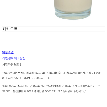
카카오톡
이용약관
개인정보처리방침
사업자정보확인
상호: 주식회사아베(마리브리자드 시럽) | 대표: 최원숙 | 개인정보관리책임자: 김희규 | 전화:
031-420-5693 | 이메일: ave@iave.co.kr
주소: 경기도 안양시 동안구 학의로 268 안양메가밸리 S107호 | 사업자등록번호:
125-81-
97685
| 통신판매:
제2012-경기안양-00618호
| 호스팅제공자: (주)식스샵