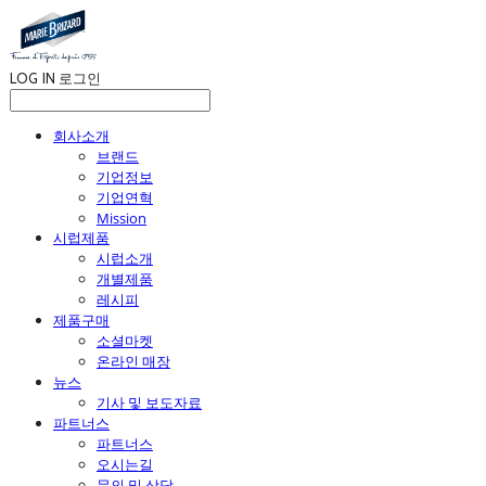
LOG IN
로그인
회사소개
브랜드
기업정보
기업연혁
Mission
시럽제품
시럽소개
개별제품
레시피
제품구매
소셜마켓
온라인 매장
뉴스
기사 및 보도자료
파트너스
파트너스
오시는길
문의 및 상담