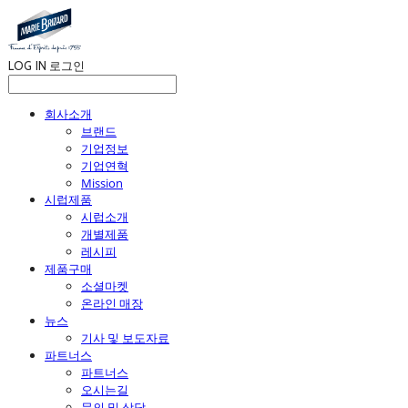
LOG IN
로그인
회사소개
브랜드
기업정보
기업연혁
Mission
시럽제품
시럽소개
개별제품
레시피
제품구매
소셜마켓
온라인 매장
뉴스
기사 및 보도자료
파트너스
파트너스
오시는길
문의 및 상담