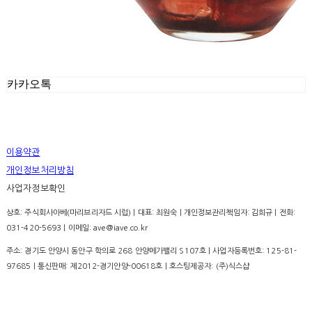
카카오톡
이용약관
개인정보처리방침
사업자정보확인
상호: 주식회사아베(마리브리자드 시럽) | 대표: 최원숙 | 개인정보관리책임자: 김희규 | 전화:
031-420-5693 | 이메일: ave@iave.co.kr
주소: 경기도 안양시 동안구 학의로 268 안양메가밸리 S107호 | 사업자등록번호:
125-81-
97685
| 통신판매:
제2012-경기안양-00618호
| 호스팅제공자: (주)식스샵