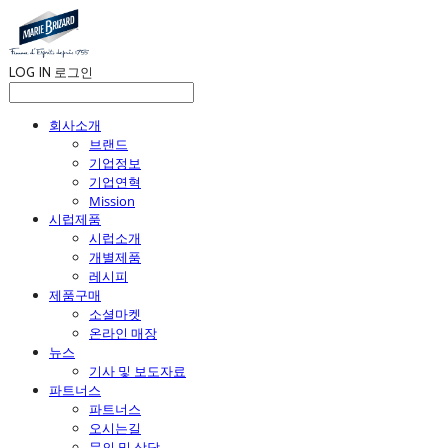
LOG IN
로그인
회사소개
브랜드
기업정보
기업연혁
Mission
시럽제품
시럽소개
개별제품
레시피
제품구매
소셜마켓
온라인 매장
뉴스
기사 및 보도자료
파트너스
파트너스
오시는길
문의 및 상담