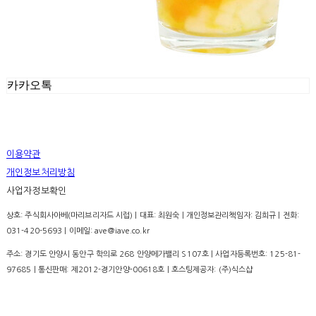
카카오톡
이용약관
개인정보처리방침
사업자정보확인
상호: 주식회사아베(마리브리자드 시럽) | 대표: 최원숙 | 개인정보관리책임자: 김희규 | 전화:
031-420-5693 | 이메일: ave@iave.co.kr
주소: 경기도 안양시 동안구 학의로 268 안양메가밸리 S107호 | 사업자등록번호:
125-81-
97685
| 통신판매:
제2012-경기안양-00618호
| 호스팅제공자: (주)식스샵