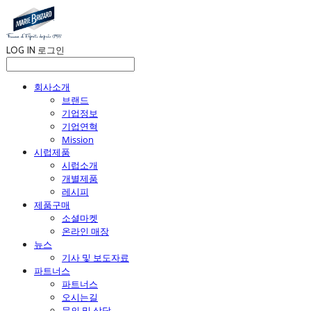
LOG IN
로그인
회사소개
브랜드
기업정보
기업연혁
Mission
시럽제품
시럽소개
개별제품
레시피
제품구매
소셜마켓
온라인 매장
뉴스
기사 및 보도자료
파트너스
파트너스
오시는길
문의 및 상담