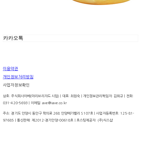
카카오톡
이용약관
개인정보처리방침
사업자정보확인
상호: 주식회사아베(마리브리자드 시럽) | 대표: 최원숙 | 개인정보관리책임자: 김희규 | 전화:
031-420-5693 | 이메일: ave@iave.co.kr
주소: 경기도 안양시 동안구 학의로 268 안양메가밸리 S107호 | 사업자등록번호:
125-81-
97685
| 통신판매:
제2012-경기안양-00618호
| 호스팅제공자: (주)식스샵