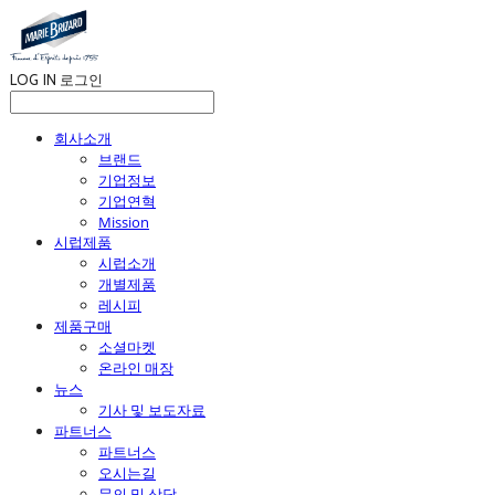
LOG IN
로그인
회사소개
브랜드
기업정보
기업연혁
Mission
시럽제품
시럽소개
개별제품
레시피
제품구매
소셜마켓
온라인 매장
뉴스
기사 및 보도자료
파트너스
파트너스
오시는길
문의 및 상담