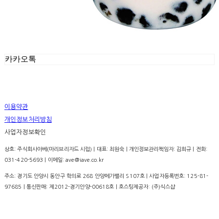
카카오톡
이용약관
개인정보처리방침
사업자정보확인
상호: 주식회사아베(마리브리자드 시럽) | 대표: 최원숙 | 개인정보관리책임자: 김희규 | 전화:
031-420-5693 | 이메일: ave@iave.co.kr
주소: 경기도 안양시 동안구 학의로 268 안양메가밸리 S107호 | 사업자등록번호:
125-81-
97685
| 통신판매:
제2012-경기안양-00618호
| 호스팅제공자: (주)식스샵