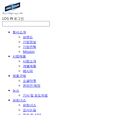
LOG IN
로그인
회사소개
브랜드
기업정보
기업연혁
Mission
시럽제품
시럽소개
개별제품
레시피
제품구매
소셜마켓
온라인 매장
뉴스
기사 및 보도자료
파트너스
파트너스
오시는길
문의 및 상담