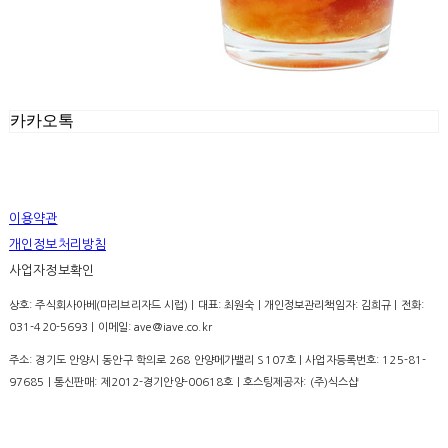
카카오톡
이용약관
개인정보처리방침
사업자정보확인
상호: 주식회사아베(마리브리자드 시럽) | 대표: 최원숙 | 개인정보관리책임자: 김희규 | 전화:
031-420-5693 | 이메일: ave@iave.co.kr
주소: 경기도 안양시 동안구 학의로 268 안양메가밸리 S107호 | 사업자등록번호:
125-81-
97685
| 통신판매:
제2012-경기안양-00618호
| 호스팅제공자: (주)식스샵