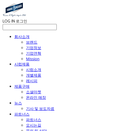
LOG IN
로그인
회사소개
브랜드
기업정보
기업연혁
Mission
시럽제품
시럽소개
개별제품
레시피
제품구매
소셜마켓
온라인 매장
뉴스
기사 및 보도자료
파트너스
파트너스
오시는길
문의 및 상담