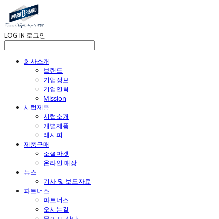
LOG IN
로그인
회사소개
브랜드
기업정보
기업연혁
Mission
시럽제품
시럽소개
개별제품
레시피
제품구매
소셜마켓
온라인 매장
뉴스
기사 및 보도자료
파트너스
파트너스
오시는길
문의 및 상담