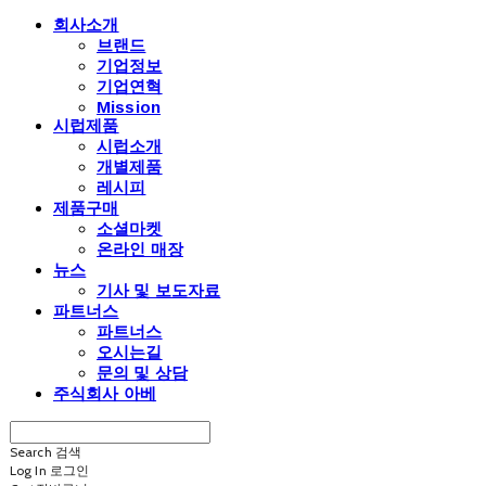
회사소개
브랜드
기업정보
기업연혁
Mission
시럽제품
시럽소개
개별제품
레시피
제품구매
소셜마켓
온라인 매장
뉴스
기사 및 보도자료
파트너스
파트너스
오시는길
문의 및 상담
주식회사 아베
Search
검색
Log In
로그인