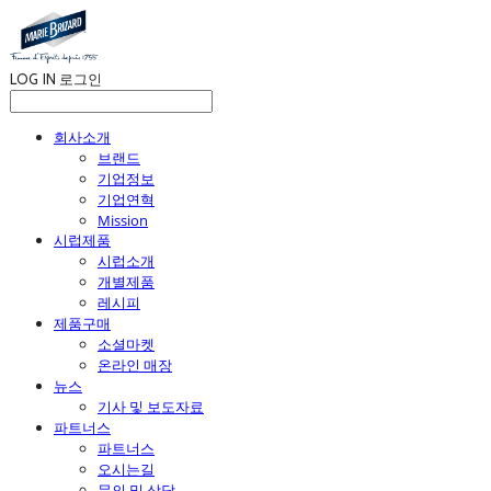
LOG IN
로그인
회사소개
브랜드
기업정보
기업연혁
Mission
시럽제품
시럽소개
개별제품
레시피
제품구매
소셜마켓
온라인 매장
뉴스
기사 및 보도자료
파트너스
파트너스
오시는길
문의 및 상담