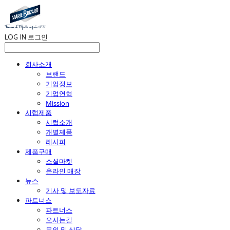
LOG IN
로그인
회사소개
브랜드
기업정보
기업연혁
Mission
시럽제품
시럽소개
개별제품
레시피
제품구매
소셜마켓
온라인 매장
뉴스
기사 및 보도자료
파트너스
파트너스
오시는길
문의 및 상담