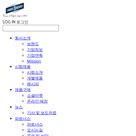
LOG IN
로그인
회사소개
브랜드
기업정보
기업연혁
Mission
시럽제품
시럽소개
개별제품
레시피
제품구매
소셜마켓
온라인 매장
뉴스
기사 및 보도자료
파트너스
파트너스
오시는길
문의 및 상담