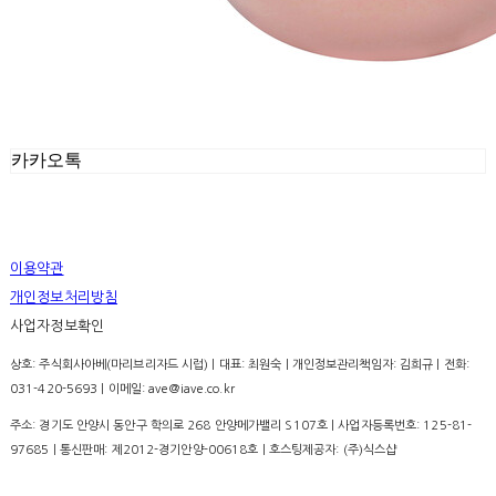
카카오톡
이용약관
개인정보처리방침
사업자정보확인
상호: 주식회사아베(마리브리자드 시럽) | 대표: 최원숙 | 개인정보관리책임자: 김희규 | 전화:
031-420-5693 | 이메일: ave@iave.co.kr
주소: 경기도 안양시 동안구 학의로 268 안양메가밸리 S107호 | 사업자등록번호:
125-81-
97685
| 통신판매:
제2012-경기안양-00618호
| 호스팅제공자: (주)식스샵