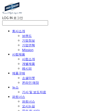
LOG IN
로그인
회사소개
브랜드
기업정보
기업연혁
Mission
시럽제품
시럽소개
개별제품
레시피
제품구매
소셜마켓
온라인 매장
뉴스
기사 및 보도자료
파트너스
파트너스
오시는길
문의 및 상담